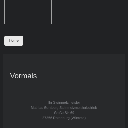
Home
Vormals
Ihr Steinmetzmeister
Mathias Gersberg Steinmetzmeisterbetrieb
Große Str.
69
27356
Rotenburg (Wümme)