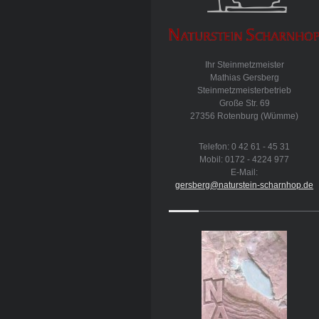
Ihr Steinmetzmeister
Mathias Gersberg
Steinmetzmeisterbetrieb
Große Str.
69
27356
Rotenburg (Wümme)
Telefon: 0 42 61 - 45 31
Mobil: 0172 - 4224 977
E-Mail:
gersberg@naturstein-scharnhop.de